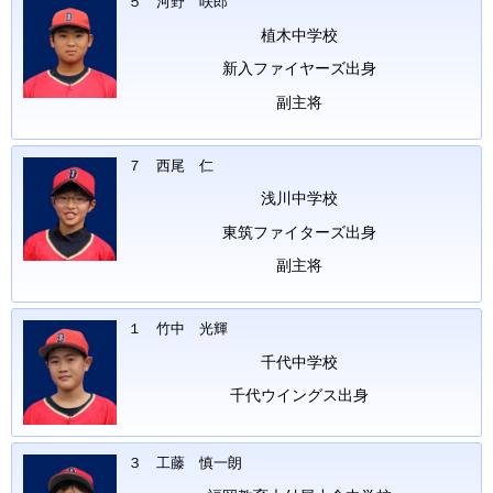
５ 河野 咲郎
植木中学校
新入ファイヤーズ出身
副主将
７ 西尾 仁
浅川中学校
東筑ファイターズ出身
副主将
１ 竹中 光輝
千代中学校
千代ウイングス出身
３ 工藤 慎一朗