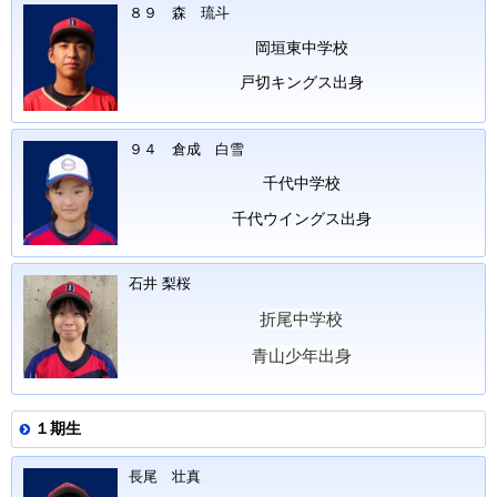
８９ 森 琉斗
岡垣東中学校
戸切キングス出身
９４ 倉成 白雪
千代中学校
千代ウイングス出身
石井 梨桜
折尾中学校
青山少年出身
１期生
長尾 壮真