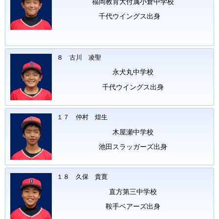
福岡教育大付属小倉中学校
千代ウイングス出身
８ 古川 凌聖
永犬丸中学校
千代ウイングス出身
１７ 仲村 煌生
木屋瀬中学校
池田スラッガーズ出身
１８ 久保 貴寛
直方第三中学校
鞍手ベアーズ出身