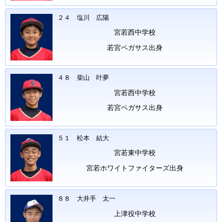
２４ 塩川 広陽
宮若西中学校
若宮ペガサス出身
４８ 柴山 叶夢
宮若西中学校
若宮ペガサス出身
５１ 松本 結大
宮若東中学校
宮若ホワイトファイターズ出身
８８ 大井手 太一
上津役中学校