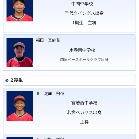
中間中学校
千代ウイングス出身
1期生 主将
福田 真絆花
水巻南中学校
岡垣ベースボールクラブ出身
２期生
６ 尾﨑 飛俄
宮若西中学校
若宮ペガサス出身
主将