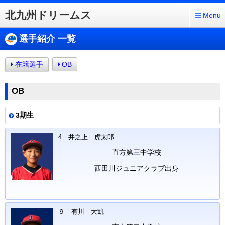
北九州ドリームス
Menu
選手紹介 一覧
在籍選手
OB
OB
3期生
4 井之上 虎太郎
直方第三中学校
西田川ジュニアクラブ出身
９ 有川 大凱