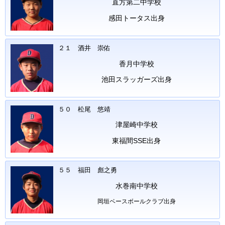
直方第二中学校
感田トータス出身
２１ 酒井 崇佑
香月中学校
池田スラッガーズ出身
５０ 松尾 悠靖
津屋崎中学校
東福間SSE出身
５５ 福田 彪之勇
水巻南中学校
岡垣ベースボールクラブ出身